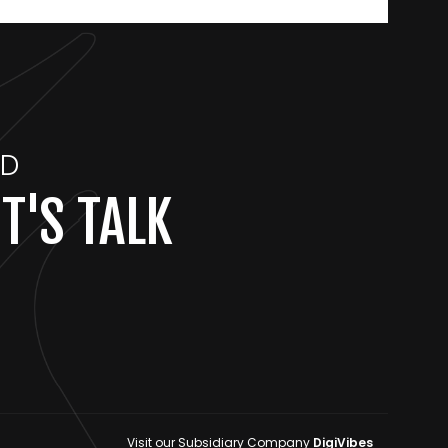
ND
T'S TALK
Visit our Subsidiary Company
DigiVibes