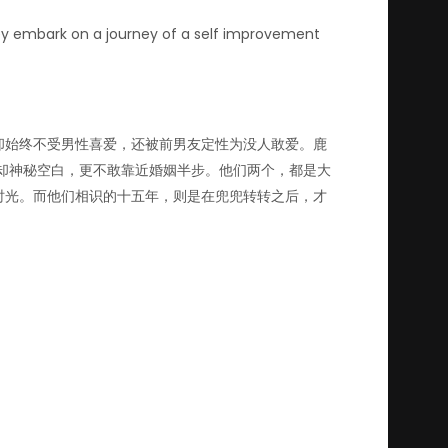
they embark on a journey of a self improvement
却始终不受男性喜爱，还被前男友定性为没人敢爱。鹿
却神秘空白，更不敢靠近婚姻半步。他们两个，都是大
时光。而他们相识的十五年，则是在兜兜转转之后，才