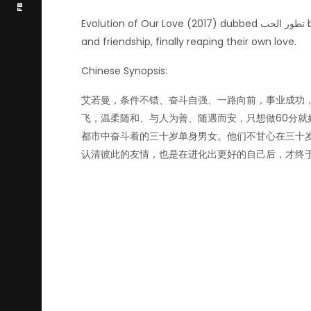
FB
FB
Evolution of Our Love (2017) dubbed
الحب
تطور
b
and friendship, finally reaping their own love.
Chinese Synopsis:
艾若曼，条件不错、奋斗自强、一路向前，事业成功
飞，温柔随和、与人为善、随遇而安，只想做
60
分就
都市中奋斗着的三十岁单身男女。他们不甘心在三十
认清彼此的友情，也是在进化出更好的自己后，才终